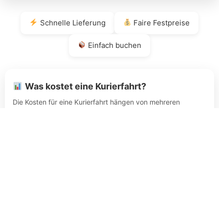
Schnelle Lieferung
Faire Festpreise
Einfach buchen
Was kostet eine Kurierfahrt?
Die Kosten für eine Kurierfahrt hängen von mehreren
Faktoren ab:
Entfernung (km)
Gewicht & Maße
Versandart (Sammel, Express, Direktfahrt)
Typische Preise:
Kurzstrecke: ab 49€